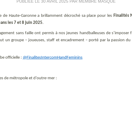
PUBLIÉE LE
30 AVRIL 2025
PAR MEMBRE MASQUÉ
minine de Haute-Garonne a brillamment décroché sa place pour les
Finalités 
ans les 7 et 8 juin 2025
.
gement sans faille ont permis à nos jeunes handballeuses de s’imposer f
e tout un groupe – joueuses, staff et encadrement – porté par la passion du 
e officielle :
@FinalitesIntercomHandFeminins
ues de métropole et d’outre-mer :